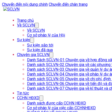
Chuyển đến nội dung chính
Chuyển đến chân trang
Trang chủ
Về SCLVN
Về SCLVN
Cơ sở pháp lý của Hội
Sự kiện
Sự kiện sắp tới
Sự kiện đã qua
Chuyên gia SCLVN
Danh Sách SCLVN-01 Chuyên gia về hợp đồng x
Danh sách SCLVN-02 Chuyên gia về các phương t
Danh sách SCLVN-03 Chuyên gia về quản lý dự á
Danh sách SCLVN-04 Chuyên gia về pháp lý dự á
Danh sách SCLVN-05 Chuyên gia về chi phí, định
Danh sách SCLVN-06 Chuyên gia về tiến độ và đá
Danh sách SCLVN-07 Chuyên gia về kĩ thuật và c
Tin tức
CCHN HĐXD
Danh sách được cấp CCHN HĐXD
Cơ sở pháp lý của việc cấp CCHNHĐXD