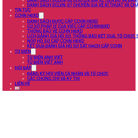
DANH SÁCH SCLVN-06 CHUYÊN GIA VỀ TIẾN ĐỘ VÀ ĐÁN
DANH SÁCH SCLVN-07 CHUYÊN GIA VỀ KĨ THUẬT VÀ C
TIN TỨC
CCHN HĐXD
DANH SÁCH ĐƯỢC CẤP CCHN HĐXD
CƠ SỞ PHÁP LÝ CỦA VIỆC CẤP CCHNHĐXD
THÔNG BÁO VỀ CCHN HĐXD
LỊCH ĐÁNH GIÁ HỒ SƠ, THÔNG BÁO KẾT QUẢ, TỔ CHỨC
NỘP HỒ SƠ CẤP CCHN HĐXD
KẾT QUẢ ĐÁNH GIÁ HỒ SƠ SÁT HẠCH CẤP CCHN
TỪ ĐIỂN
TỪ ĐIỂN ANH VIỆT
TỪ ĐIỂN VIỆT ANH
HỎI ĐÁP
ĐĂNG KÝ HỘI VIÊN CÁ NHÂN VÀ TỔ CHỨC
CÁC CHỨNG CHỈ VÀ KỲ THI
LIÊN HỆ
2025- Hội thảo Trọng tài Xây dựng Qu