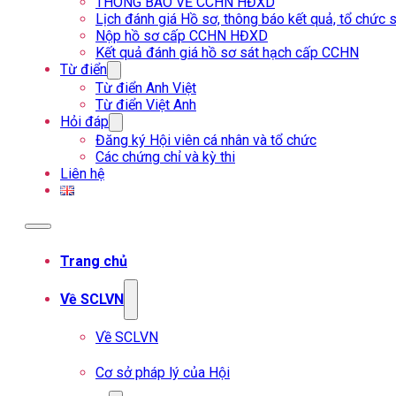
THÔNG BÁO VỀ CCHN HĐXD
Lịch đánh giá Hồ sơ, thông báo kết quả, tổ chứ
Nộp hồ sơ cấp CCHN HĐXD
Kết quả đánh giá hồ sơ sát hạch cấp CCHN
Từ điển
Từ điển Anh Việt
Từ điển Việt Anh
Hỏi đáp
Đăng ký Hội viên cá nhân và tổ chức
Các chứng chỉ và kỳ thi
Liên hệ
Trang chủ
Về SCLVN
Về SCLVN
Cơ sở pháp lý của Hội