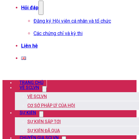
Hỏi đáp
Đăng ký Hội viên cá nhân và tổ chức
Các chứng chỉ và kỳ thi
Liên hệ
TRANG CHỦ
VỀ SCLVN
VỀ SCLVN
CƠ SỞ PHÁP LÝ CỦA HỘI
SỰ KIỆN
SỰ KIỆN SẮP TỚI
SỰ KIỆN ĐÃ QUA
CHUYÊN GIA SCLVN