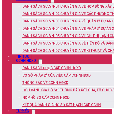
DANH SÁCH SCLVN-01 CHUYÊN GIA VỀ HỢP ĐỒNG XÂY
DANH SÁCH SCLVN-02 CHUYÊN GIA VỀ CÁC PHƯƠNG TH
DANH SÁCH SCLVN-03 CHUYÊN GIA VỀ QUẢN LÝ DỰ ÁN 
DANH SÁCH SCLVN-04 CHUYÊN GIA VỀ PHÁP LÝ DỰ ÁN 
DANH SÁCH SCLVN-05 CHUYÊN GIA VỀ CHI PHÍ, ĐỊNH G
DANH SÁCH SCLVN-06 CHUYÊN GIA VỀ TIẾN ĐỘ VÀ ĐÁN
DANH SÁCH SCLVN-07 CHUYÊN GIA VỀ KĨ THUẬT VÀ C
TIN TỨC
CCHN HĐXD
DANH SÁCH ĐƯỢC CẤP CCHN HĐXD
CƠ SỞ PHÁP LÝ CỦA VIỆC CẤP CCHNHĐXD
THÔNG BÁO VỀ CCHN HĐXD
LỊCH ĐÁNH GIÁ HỒ SƠ, THÔNG BÁO KẾT QUẢ, TỔ CHỨC
NỘP HỒ SƠ CẤP CCHN HĐXD
KẾT QUẢ ĐÁNH GIÁ HỒ SƠ SÁT HẠCH CẤP CCHN
TỪ ĐIỂN