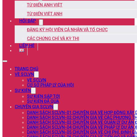
TỪ ĐIỂN ANH VIỆT
TỪ ĐIỂN VIỆT ANH
HỎI ĐÁP
ĐĂNG KÝ HỘI VIÊN CÁ NHÂN VÀ TỔ CHỨC
CÁC CHỨNG CHỈ VÀ KỲ THI
LIÊN HỆ
TRANG CHỦ
VỀ SCLVN
VỀ SCLVN
CƠ SỞ PHÁP LÝ CỦA HỘI
SỰ KIỆN
SỰ KIỆN SẮP TỚI
SỰ KIỆN ĐÃ QUA
CHUYÊN GIA SCLVN
DANH SÁCH SCLVN-01 CHUYÊN GIA VỀ HỢP ĐỒNG XÂY
DANH SÁCH SCLVN-02 CHUYÊN GIA VỀ CÁC PHƯƠNG TH
DANH SÁCH SCLVN-03 CHUYÊN GIA VỀ QUẢN LÝ DỰ ÁN 
DANH SÁCH SCLVN-04 CHUYÊN GIA VỀ PHÁP LÝ DỰ ÁN 
DANH SÁCH SCLVN-05 CHUYÊN GIA VỀ CHI PHÍ, ĐỊNH G