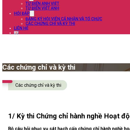
TỪ ĐIỂN ANH VIỆT
TỪ ĐIỂN VIỆT ANH
HỎI ĐÁP
ĐĂNG KÝ HỘI VIÊN CÁ NHÂN VÀ TỔ CHỨC
CÁC CHỨNG CHỈ VÀ KỲ THI
LIÊN HỆ
Các chứng chỉ và kỳ thi
Các chứng chỉ và kỳ thi
1/ Kỳ thi Chứng chỉ hành nghề Hoạt đ
Bộ câu hỏi phục vụ sát hạch cấp chứng chỉ hành nghề h