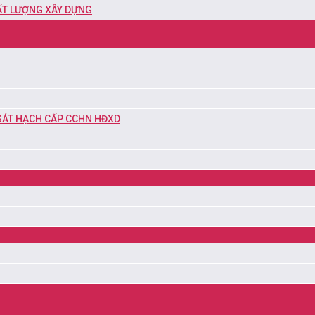
HẤT LƯỢNG XÂY DỰNG
 SÁT HẠCH CẤP CCHN HĐXD