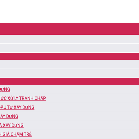
 DỰNG
ỨC XỬ LÝ TRANH CHẤP
ĐẦU TƯ XÂY DỰNG
XÂY DỰNG
IÁ XÂY DỰNG
H GIÁ CHẬM TRỄ