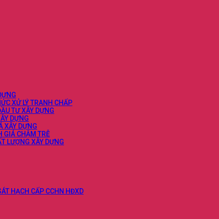
 DỰNG
ỨC XỬ LÝ TRANH CHẤP
ĐẦU TƯ XÂY DỰNG
XÂY DỰNG
IÁ XÂY DỰNG
H GIÁ CHẬM TRỄ
HẤT LƯỢNG XÂY DỰNG
 SÁT HẠCH CẤP CCHN HĐXD