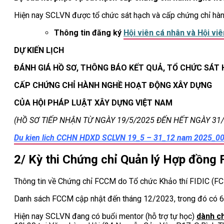
Hiện nay SCLVN được tổ chức sát hạch và cấp chứng chỉ hà
Thông tin đăng ký
Hội viên cá nhân và Hội viê
DỰ KIẾN LỊCH
ĐÁNH GIÁ HỒ SƠ, THÔNG BÁO KẾT QUẢ, TỔ CHỨC SÁT
CẤP CHỨNG CHỈ HÀNH NGHỀ HOẠT ĐỘNG XÂY DỰNG
CỦA HỘI PHÁP LUẬT XÂY DỰNG VIỆT NAM
(HỒ SƠ TIẾP NHẬN TỪ NGÀY 19/5/2025 ĐẾN HẾT NGÀY 31/
Du kien lich CCHN HDXD SCLVN 19_5 – 31_12 nam 2025_0
2/ Kỳ thi Chứng chỉ Quản lý Hợp đồng
Thông tin về Chứng chỉ FCCM do Tổ chức Khảo thí FIDIC (FC
Danh sách FCCM cập nhật đến tháng 12/2023, trong đó có 6 
Hiện nay SCLVN đang có buổi mentor (hỗ trợ tự học)
dành ch