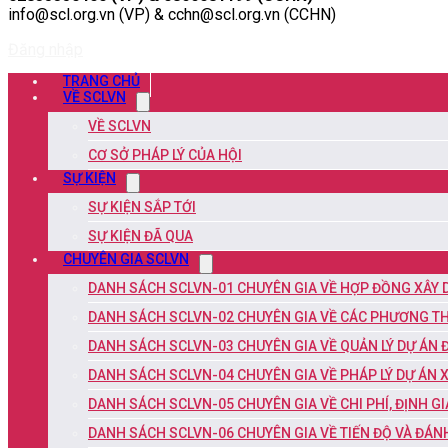
info@scl.org.vn (VP) & cchn@scl.org.vn (CCHN)
Đăng nhập
TRANG CHỦ
VỀ SCLVN
VỀ SCLVN
CƠ SỞ PHÁP LÝ CỦA HỘI
SỰ KIỆN
SỰ KIỆN SẮP TỚI
SỰ KIỆN ĐÃ QUA
CHUYÊN GIA SCLVN
DANH SÁCH SCLVN-01 CHUYÊN GIA VỀ HỢP ĐỒNG XÂY
DANH SÁCH SCLVN-02 CHUYÊN GIA VỀ CÁC PHƯƠNG TH
DANH SÁCH SCLVN-03 CHUYÊN GIA VỀ QUẢN LÝ DỰ ÁN 
DANH SÁCH SCLVN-04 CHUYÊN GIA VỀ PHÁP LÝ DỰ ÁN 
DANH SÁCH SCLVN-05 CHUYÊN GIA VỀ CHI PHÍ, ĐỊNH G
DANH SÁCH SCLVN-06 CHUYÊN GIA VỀ TIẾN ĐỘ VÀ ĐÁN