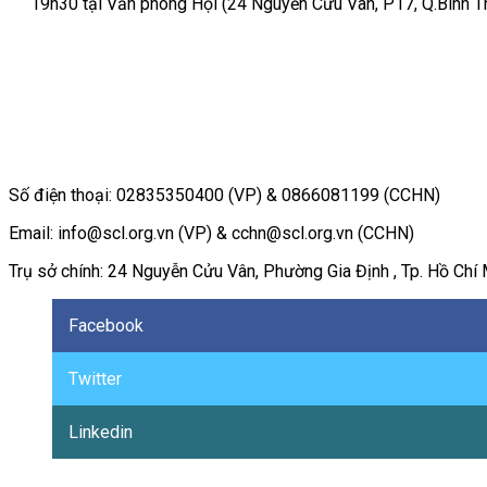
19h30 tại Văn phòng Hội (24 Nguyễn Cửu Vân, P17, Q.Bình T
Số điện thoại: 02835350400 (VP) & 0866081199 (CCHN)
Email: info@scl.org.vn (VP) & cchn@scl.org.vn (CCHN)
Trụ sở chính: 24 Nguyễn Cửu Vân, Phường Gia Định , Tp. Hồ Chí 
Facebook
Twitter
Linkedin