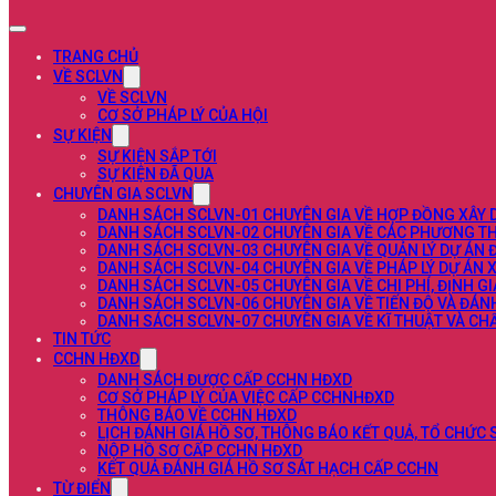
TRANG CHỦ
VỀ SCLVN
VỀ SCLVN
CƠ SỞ PHÁP LÝ CỦA HỘI
SỰ KIỆN
SỰ KIỆN SẮP TỚI
SỰ KIỆN ĐÃ QUA
CHUYÊN GIA SCLVN
DANH SÁCH SCLVN-01 CHUYÊN GIA VỀ HỢP ĐỒNG XÂY
DANH SÁCH SCLVN-02 CHUYÊN GIA VỀ CÁC PHƯƠNG TH
DANH SÁCH SCLVN-03 CHUYÊN GIA VỀ QUẢN LÝ DỰ ÁN 
DANH SÁCH SCLVN-04 CHUYÊN GIA VỀ PHÁP LÝ DỰ ÁN 
DANH SÁCH SCLVN-05 CHUYÊN GIA VỀ CHI PHÍ, ĐỊNH G
DANH SÁCH SCLVN-06 CHUYÊN GIA VỀ TIẾN ĐỘ VÀ ĐÁN
DANH SÁCH SCLVN-07 CHUYÊN GIA VỀ KĨ THUẬT VÀ C
TIN TỨC
CCHN HĐXD
DANH SÁCH ĐƯỢC CẤP CCHN HĐXD
CƠ SỞ PHÁP LÝ CỦA VIỆC CẤP CCHNHĐXD
THÔNG BÁO VỀ CCHN HĐXD
LỊCH ĐÁNH GIÁ HỒ SƠ, THÔNG BÁO KẾT QUẢ, TỔ CHỨC
NỘP HỒ SƠ CẤP CCHN HĐXD
KẾT QUẢ ĐÁNH GIÁ HỒ SƠ SÁT HẠCH CẤP CCHN
TỪ ĐIỂN