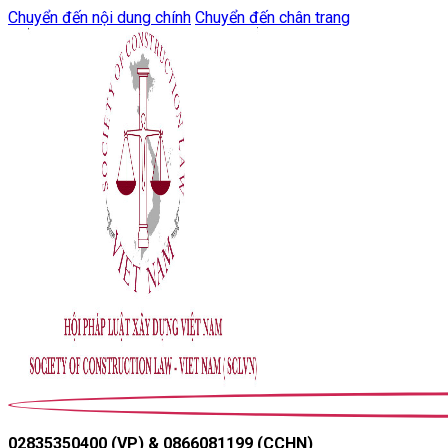
Chuyển đến nội dung chính
Chuyển đến chân trang
02835350400 (VP) & 0866081199 (CCHN)