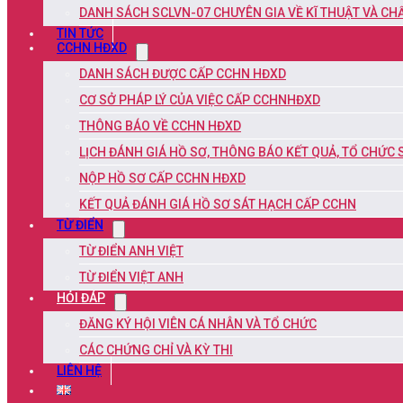
DANH SÁCH SCLVN-07 CHUYÊN GIA VỀ KĨ THUẬT VÀ C
TIN TỨC
CCHN HĐXD
DANH SÁCH ĐƯỢC CẤP CCHN HĐXD
CƠ SỞ PHÁP LÝ CỦA VIỆC CẤP CCHNHĐXD
THÔNG BÁO VỀ CCHN HĐXD
LỊCH ĐÁNH GIÁ HỒ SƠ, THÔNG BÁO KẾT QUẢ, TỔ CHỨC
NỘP HỒ SƠ CẤP CCHN HĐXD
KẾT QUẢ ĐÁNH GIÁ HỒ SƠ SÁT HẠCH CẤP CCHN
TỪ ĐIỂN
TỪ ĐIỂN ANH VIỆT
TỪ ĐIỂN VIỆT ANH
HỎI ĐÁP
ĐĂNG KÝ HỘI VIÊN CÁ NHÂN VÀ TỔ CHỨC
CÁC CHỨNG CHỈ VÀ KỲ THI
LIÊN HỆ