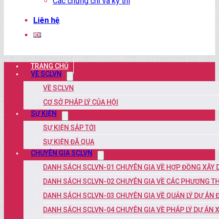
Các chứng chỉ và kỳ thi
Liên hệ
TRANG CHỦ
VỀ SCLVN
VỀ SCLVN
CƠ SỞ PHÁP LÝ CỦA HỘI
SỰ KIỆN
SỰ KIỆN SẮP TỚI
SỰ KIỆN ĐÃ QUA
CHUYÊN GIA SCLVN
DANH SÁCH SCLVN-01 CHUYÊN GIA VỀ HỢP ĐỒNG XÂY
DANH SÁCH SCLVN-02 CHUYÊN GIA VỀ CÁC PHƯƠNG TH
DANH SÁCH SCLVN-03 CHUYÊN GIA VỀ QUẢN LÝ DỰ ÁN 
DANH SÁCH SCLVN-04 CHUYÊN GIA VỀ PHÁP LÝ DỰ ÁN 