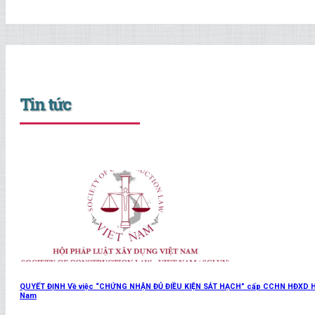
Tin tức
QUYẾT ĐỊNH Về việc “CHỨNG NHẬN ĐỦ ĐIỀU KIỆN SÁT HẠCH” cấp CCHN HĐXD Hạng II
Nam