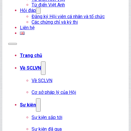
Từ điển Việt Anh
Hỏi đáp
Đăng ký Hội viên cá nhân và tổ chức
Các chứng chỉ và kỳ thi
Liên hệ
Trang chủ
Về SCLVN
Về SCLVN
Cơ sở pháp lý của Hội
Sự kiện
Sự kiện sắp tới
Sự kiện đã qua