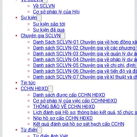
Về SCLVN
Cơ sở pháp lý của Hội
Sự kiện
Sự kiện sắp tới
Sự kiện đã qua
Chuyên gia SCLVN
Danh Sách SCLVN-01 Chuyên gia về hợp đồng x
Danh sách SCLVN-02 Chuyên gia về các phương t
Danh sách SCLVN-03 Chuyên gia về quản lý dự á
Danh sách SCLVN-04 Chuyên gia về pháp lý dự á
Danh sách SCLVN-05 Chuyên gia về chi phí, định
Danh sách SCLVN-06 Chuyên gia về tiến độ và đá
Danh sách SCLVN-07 Chuyên gia về kĩ thuật và c
Tin tức
CCHN HĐXD
Danh sách được cấp CCHN HĐXD
Cơ sở pháp lý của việc cấp CCHNHĐXD
THÔNG BÁO VỀ CCHN HĐXD
Lịch đánh giá Hồ sơ, thông báo kết quả, tổ chứ
Nộp hồ sơ cấp CCHN HĐXD
Kết quả đánh giá hồ sơ sát hạch cấp CCHN
Từ điển
Từ điển Anh Việt