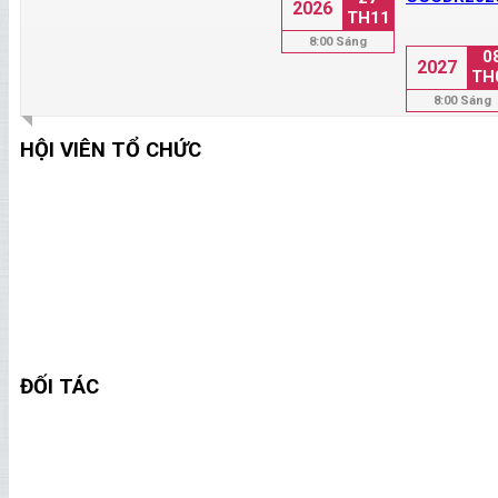
2026
TH11
8:00 Sáng
0
2027
TH
8:00 Sáng
HỘI VIÊN TỔ CHỨC
ĐỐI TÁC