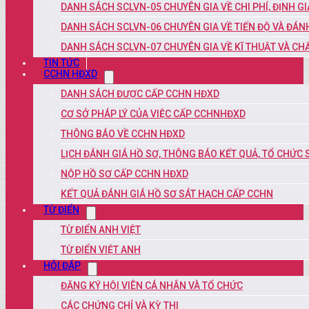
DANH SÁCH SCLVN-05 CHUYÊN GIA VỀ CHI PHÍ, ĐỊNH G
DANH SÁCH SCLVN-06 CHUYÊN GIA VỀ TIẾN ĐỘ VÀ ĐÁN
DANH SÁCH SCLVN-07 CHUYÊN GIA VỀ KĨ THUẬT VÀ C
TIN TỨC
CCHN HĐXD
DANH SÁCH ĐƯỢC CẤP CCHN HĐXD
CƠ SỞ PHÁP LÝ CỦA VIỆC CẤP CCHNHĐXD
THÔNG BÁO VỀ CCHN HĐXD
LỊCH ĐÁNH GIÁ HỒ SƠ, THÔNG BÁO KẾT QUẢ, TỔ CHỨC
NỘP HỒ SƠ CẤP CCHN HĐXD
KẾT QUẢ ĐÁNH GIÁ HỒ SƠ SÁT HẠCH CẤP CCHN
TỪ ĐIỂN
TỪ ĐIỂN ANH VIỆT
TỪ ĐIỂN VIỆT ANH
HỎI ĐÁP
ĐĂNG KÝ HỘI VIÊN CÁ NHÂN VÀ TỔ CHỨC
CÁC CHỨNG CHỈ VÀ KỲ THI