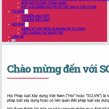
NỘP HỒ SƠ CẤP CCHN HĐXD
KẾT QUẢ ĐÁNH GIÁ HỒ SƠ SÁT HẠCH CẤP CCHN
TỪ ĐIỂN
TỪ ĐIỂN ANH VIỆT
TỪ ĐIỂN VIỆT ANH
HỎI ĐÁP
ĐĂNG KÝ HỘI VIÊN CÁ NHÂN VÀ TỔ CHỨC
CÁC CHỨNG CHỈ VÀ KỲ THI
LIÊN HỆ
Chào mừng đến với 
Hội Pháp luật Xây dựng Việt Nam (“Hội” hoặc “SCLVN”) là tổ
pháp luật xây dựng hoặc có liên quan đến pháp luật xây dựng
Hội được thành lập trên cơ sở tự nguyện nhằm mục đích hỗ trợ