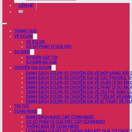
LIÊN HỆ
TRANG CHỦ
VỀ SCLVN
VỀ SCLVN
CƠ SỞ PHÁP LÝ CỦA HỘI
SỰ KIỆN
SỰ KIỆN SẮP TỚI
SỰ KIỆN ĐÃ QUA
CHUYÊN GIA SCLVN
DANH SÁCH SCLVN-01 CHUYÊN GIA VỀ HỢP ĐỒNG XÂY
DANH SÁCH SCLVN-02 CHUYÊN GIA VỀ CÁC PHƯƠNG TH
DANH SÁCH SCLVN-03 CHUYÊN GIA VỀ QUẢN LÝ DỰ ÁN 
DANH SÁCH SCLVN-04 CHUYÊN GIA VỀ PHÁP LÝ DỰ ÁN 
DANH SÁCH SCLVN-05 CHUYÊN GIA VỀ CHI PHÍ, ĐỊNH G
DANH SÁCH SCLVN-06 CHUYÊN GIA VỀ TIẾN ĐỘ VÀ ĐÁN
DANH SÁCH SCLVN-07 CHUYÊN GIA VỀ KĨ THUẬT VÀ C
TIN TỨC
CCHN HĐXD
DANH SÁCH ĐƯỢC CẤP CCHN HĐXD
CƠ SỞ PHÁP LÝ CỦA VIỆC CẤP CCHNHĐXD
THÔNG BÁO VỀ CCHN HĐXD
LỊCH ĐÁNH GIÁ HỒ SƠ, THÔNG BÁO KẾT QUẢ, TỔ CHỨC