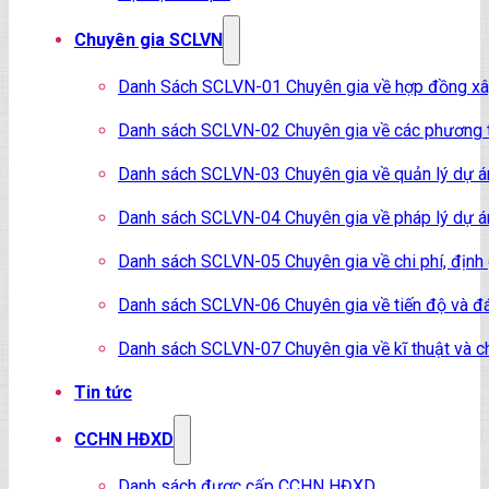
Chuyên gia SCLVN
Danh Sách SCLVN-01 Chuyên gia về hợp đồng x
Danh sách SCLVN-02 Chuyên gia về các phương t
Danh sách SCLVN-03 Chuyên gia về quản lý dự á
Danh sách SCLVN-04 Chuyên gia về pháp lý dự á
Danh sách SCLVN-05 Chuyên gia về chi phí, định
Danh sách SCLVN-06 Chuyên gia về tiến độ và đá
Danh sách SCLVN-07 Chuyên gia về kĩ thuật và c
Tin tức
CCHN HĐXD
Danh sách được cấp CCHN HĐXD