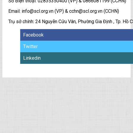
Số điện thoại: 02835350400 (VP) & 0866081199 (CCHN)
Email: info@scl.org.vn (VP) & cchn@scl.org.vn (CCHN)
Trụ sở chính: 24 Nguyễn Cửu Vân, Phường Gia Định , Tp. Hồ C
Facebook
Twitter
Linkedin