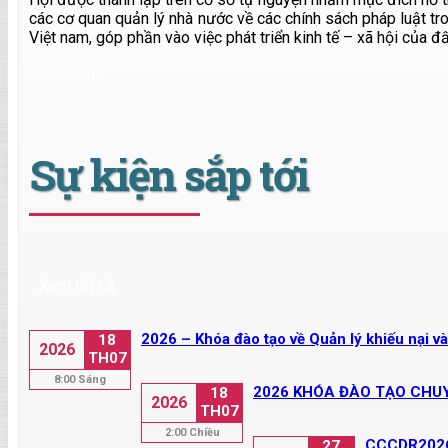
các cơ quan quản lý nhà nước về các chính sách pháp luật t
Việt nam, góp phần vào việc phát triển kinh tế – xã hội của đ
Xem thêm
Sự kiện sắp tới
Xem tất cả
2026 – Khóa đào tạo về Quản lý khiếu nại v
18
2026
TH07
8:00 Sáng
2026 KHÓA ĐÀO TẠO CHUY
18
2026
TH07
2:00 Chiều
CCCDR2026 
27