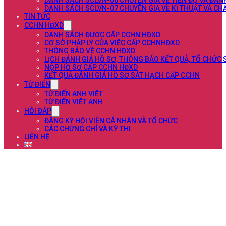
DANH SÁCH SCLVN-06 CHUYÊN GIA VỀ TIẾN ĐỘ VÀ ĐÁN
DANH SÁCH SCLVN-07 CHUYÊN GIA VỀ KĨ THUẬT VÀ C
TIN TỨC
CCHN HĐXD
DANH SÁCH ĐƯỢC CẤP CCHN HĐXD
CƠ SỞ PHÁP LÝ CỦA VIỆC CẤP CCHNHĐXD
THÔNG BÁO VỀ CCHN HĐXD
LỊCH ĐÁNH GIÁ HỒ SƠ, THÔNG BÁO KẾT QUẢ, TỔ CHỨC
NỘP HỒ SƠ CẤP CCHN HĐXD
KẾT QUẢ ĐÁNH GIÁ HỒ SƠ SÁT HẠCH CẤP CCHN
TỪ ĐIỂN
TỪ ĐIỂN ANH VIỆT
TỪ ĐIỂN VIỆT ANH
HỎI ĐÁP
ĐĂNG KÝ HỘI VIÊN CÁ NHÂN VÀ TỔ CHỨC
CÁC CHỨNG CHỈ VÀ KỲ THI
LIÊN HỆ
Liên hệ