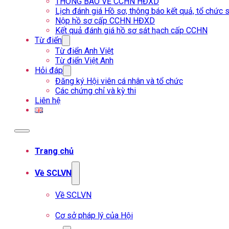
THÔNG BÁO VỀ CCHN HĐXD
Lịch đánh giá Hồ sơ, thông báo kết quả, tổ chứ
Nộp hồ sơ cấp CCHN HĐXD
Kết quả đánh giá hồ sơ sát hạch cấp CCHN
Từ điển
Từ điển Anh Việt
Từ điển Việt Anh
Hỏi đáp
Đăng ký Hội viên cá nhân và tổ chức
Các chứng chỉ và kỳ thi
Liên hệ
Trang chủ
Về SCLVN
Về SCLVN
Cơ sở pháp lý của Hội