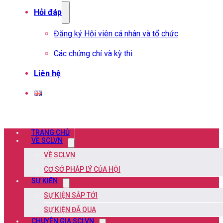
Hỏi đáp
Đăng ký Hội viên cá nhân và tổ chức
Các chứng chỉ và kỳ thi
Liên hệ
TRANG CHỦ
VỀ SCLVN
VỀ SCLVN
CƠ SỞ PHÁP LÝ CỦA HỘI
SỰ KIỆN
SỰ KIỆN SẮP TỚI
SỰ KIỆN ĐÃ QUA
CHUYÊN GIA SCLVN