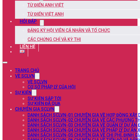
TỪ ĐIỂN ANH VIỆT
TỪ ĐIỂN VIỆT ANH
HỎI ĐÁP
ĐĂNG KÝ HỘI VIÊN CÁ NHÂN VÀ TỔ CHỨC
CÁC CHỨNG CHỈ VÀ KỲ THI
LIÊN HỆ
TRANG CHỦ
VỀ SCLVN
VỀ SCLVN
CƠ SỞ PHÁP LÝ CỦA HỘI
SỰ KIỆN
SỰ KIỆN SẮP TỚI
SỰ KIỆN ĐÃ QUA
CHUYÊN GIA SCLVN
DANH SÁCH SCLVN-01 CHUYÊN GIA VỀ HỢP ĐỒNG XÂY
DANH SÁCH SCLVN-02 CHUYÊN GIA VỀ CÁC PHƯƠNG TH
DANH SÁCH SCLVN-03 CHUYÊN GIA VỀ QUẢN LÝ DỰ ÁN 
DANH SÁCH SCLVN-04 CHUYÊN GIA VỀ PHÁP LÝ DỰ ÁN 
DANH SÁCH SCLVN-05 CHUYÊN GIA VỀ CHI PHÍ, ĐỊNH G