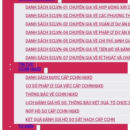
DANH SÁCH SCLVN-01 CHUYÊN GIA VỀ HỢP ĐỒNG XÂY
DANH SÁCH SCLVN-02 CHUYÊN GIA VỀ CÁC PHƯƠNG TH
DANH SÁCH SCLVN-03 CHUYÊN GIA VỀ QUẢN LÝ DỰ ÁN 
DANH SÁCH SCLVN-04 CHUYÊN GIA VỀ PHÁP LÝ DỰ ÁN 
DANH SÁCH SCLVN-05 CHUYÊN GIA VỀ CHI PHÍ, ĐỊNH G
DANH SÁCH SCLVN-06 CHUYÊN GIA VỀ TIẾN ĐỘ VÀ ĐÁN
DANH SÁCH SCLVN-07 CHUYÊN GIA VỀ KĨ THUẬT VÀ C
TIN TỨC
CCHN HĐXD
DANH SÁCH ĐƯỢC CẤP CCHN HĐXD
CƠ SỞ PHÁP LÝ CỦA VIỆC CẤP CCHNHĐXD
THÔNG BÁO VỀ CCHN HĐXD
LỊCH ĐÁNH GIÁ HỒ SƠ, THÔNG BÁO KẾT QUẢ, TỔ CHỨC
NỘP HỒ SƠ CẤP CCHN HĐXD
KẾT QUẢ ĐÁNH GIÁ HỒ SƠ SÁT HẠCH CẤP CCHN
TỪ ĐIỂN