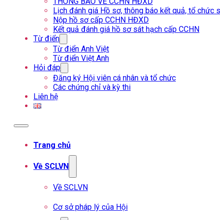
THÔNG BÁO VỀ CCHN HĐXD
Lịch đánh giá Hồ sơ, thông báo kết quả, tổ chứ
Nộp hồ sơ cấp CCHN HĐXD
Kết quả đánh giá hồ sơ sát hạch cấp CCHN
Từ điển
Từ điển Anh Việt
Từ điển Việt Anh
Hỏi đáp
Đăng ký Hội viên cá nhân và tổ chức
Các chứng chỉ và kỳ thi
Liên hệ
Trang chủ
Về SCLVN
Về SCLVN
Cơ sở pháp lý của Hội