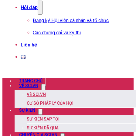
Hỏi đáp
Đăng ký Hội viên cá nhân và tổ chức
Các chứng chỉ và kỳ thi
Liên hệ
TRANG CHỦ
VỀ SCLVN
VỀ SCLVN
CƠ SỞ PHÁP LÝ CỦA HỘI
SỰ KIỆN
SỰ KIỆN SẮP TỚI
SỰ KIỆN ĐÃ QUA
CHUYÊN GIA SCLVN