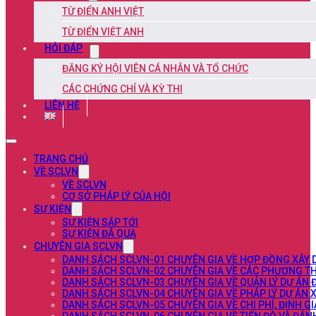
TỪ ĐIỂN ANH VIỆT
TỪ ĐIỂN VIỆT ANH
HỎI ĐÁP
ĐĂNG KÝ HỘI VIÊN CÁ NHÂN VÀ TỔ CHỨC
CÁC CHỨNG CHỈ VÀ KỲ THI
LIÊN HỆ
TRANG CHỦ
VỀ SCLVN
VỀ SCLVN
CƠ SỞ PHÁP LÝ CỦA HỘI
SỰ KIỆN
SỰ KIỆN SẮP TỚI
SỰ KIỆN ĐÃ QUA
CHUYÊN GIA SCLVN
DANH SÁCH SCLVN-01 CHUYÊN GIA VỀ HỢP ĐỒNG XÂY
DANH SÁCH SCLVN-02 CHUYÊN GIA VỀ CÁC PHƯƠNG TH
DANH SÁCH SCLVN-03 CHUYÊN GIA VỀ QUẢN LÝ DỰ ÁN 
DANH SÁCH SCLVN-04 CHUYÊN GIA VỀ PHÁP LÝ DỰ ÁN 
DANH SÁCH SCLVN-05 CHUYÊN GIA VỀ CHI PHÍ, ĐỊNH G