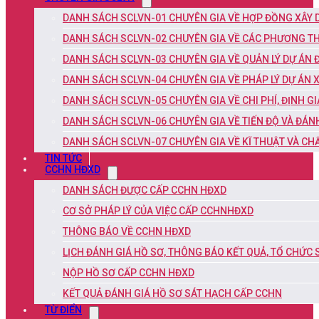
DANH SÁCH SCLVN-01 CHUYÊN GIA VỀ HỢP ĐỒNG XÂY
DANH SÁCH SCLVN-02 CHUYÊN GIA VỀ CÁC PHƯƠNG TH
DANH SÁCH SCLVN-03 CHUYÊN GIA VỀ QUẢN LÝ DỰ ÁN 
DANH SÁCH SCLVN-04 CHUYÊN GIA VỀ PHÁP LÝ DỰ ÁN 
DANH SÁCH SCLVN-05 CHUYÊN GIA VỀ CHI PHÍ, ĐỊNH G
DANH SÁCH SCLVN-06 CHUYÊN GIA VỀ TIẾN ĐỘ VÀ ĐÁN
DANH SÁCH SCLVN-07 CHUYÊN GIA VỀ KĨ THUẬT VÀ C
TIN TỨC
CCHN HĐXD
DANH SÁCH ĐƯỢC CẤP CCHN HĐXD
CƠ SỞ PHÁP LÝ CỦA VIỆC CẤP CCHNHĐXD
THÔNG BÁO VỀ CCHN HĐXD
LỊCH ĐÁNH GIÁ HỒ SƠ, THÔNG BÁO KẾT QUẢ, TỔ CHỨC
NỘP HỒ SƠ CẤP CCHN HĐXD
KẾT QUẢ ĐÁNH GIÁ HỒ SƠ SÁT HẠCH CẤP CCHN
TỪ ĐIỂN