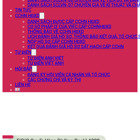
DANH SÁCH SCLVN-06 CHUYÊN GIA VỀ TIẾN ĐỘ VÀ ĐÁN
DANH SÁCH SCLVN-07 CHUYÊN GIA VỀ KĨ THUẬT VÀ C
TIN TỨC
CCHN HĐXD
DANH SÁCH ĐƯỢC CẤP CCHN HĐXD
CƠ SỞ PHÁP LÝ CỦA VIỆC CẤP CCHNHĐXD
THÔNG BÁO VỀ CCHN HĐXD
LỊCH ĐÁNH GIÁ HỒ SƠ, THÔNG BÁO KẾT QUẢ, TỔ CHỨC
NỘP HỒ SƠ CẤP CCHN HĐXD
KẾT QUẢ ĐÁNH GIÁ HỒ SƠ SÁT HẠCH CẤP CCHN
TỪ ĐIỂN
TỪ ĐIỂN ANH VIỆT
TỪ ĐIỂN VIỆT ANH
HỎI ĐÁP
ĐĂNG KÝ HỘI VIÊN CÁ NHÂN VÀ TỔ CHỨC
CÁC CHỨNG CHỈ VÀ KỲ THI
LIÊN HỆ
FIDIC Quyển Vàng (Yellow Book) 1999