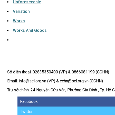
Unforeseeable
Variation
Works
Works And Goods
Số điện thoại: 02835350400 (VP) & 0866081199 (CCHN)
Email: info@scl.org.vn (VP) & cchn@scl.org.vn (CCHN)
Trụ sở chính: 24 Nguyễn Cửu Vân, Phường Gia Định , Tp. Hồ C
Facebook
Twitter