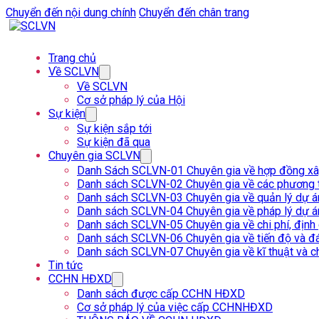
Chuyển đến nội dung chính
Chuyển đến chân trang
Trang chủ
Về SCLVN
Về SCLVN
Cơ sở pháp lý của Hội
Sự kiện
Sự kiện sắp tới
Sự kiện đã qua
Chuyên gia SCLVN
Danh Sách SCLVN-01 Chuyên gia về hợp đồng x
Danh sách SCLVN-02 Chuyên gia về các phương t
Danh sách SCLVN-03 Chuyên gia về quản lý dự á
Danh sách SCLVN-04 Chuyên gia về pháp lý dự á
Danh sách SCLVN-05 Chuyên gia về chi phí, định
Danh sách SCLVN-06 Chuyên gia về tiến độ và đá
Danh sách SCLVN-07 Chuyên gia về kĩ thuật và c
Tin tức
CCHN HĐXD
Danh sách được cấp CCHN HĐXD
Cơ sở pháp lý của việc cấp CCHNHĐXD